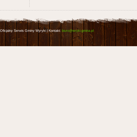
Oficjalny Serwis Gminy Wyryki | Kontakt:
biuro@wryki.gmina.pl