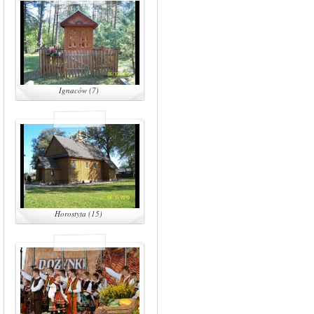
Ignaców (7)
Horostyta (15)