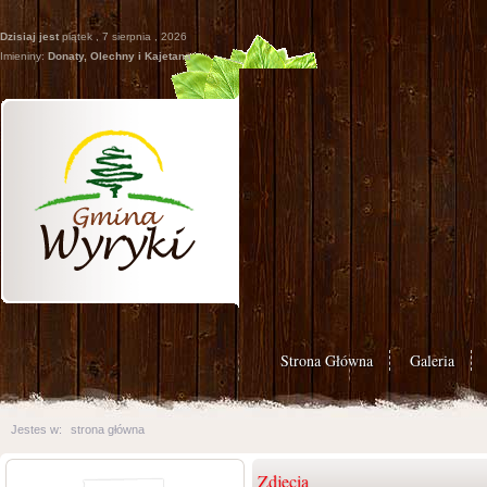
Dzisiaj jest
piątek , 7 sierpnia , 2026
Imieniny:
Donaty, Olechny i Kajetana
Strona Główna
Galeria
Jestes w:
strona główna
Zdjęcia