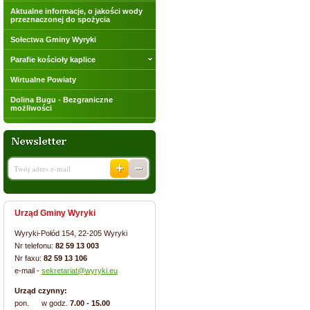
Aktualne informacje, o jakości wody
przeznaczonej do spożycia
Sołectwa Gminy Wyryki
Parafie kościoły kaplice
Wirtualne Powiaty
Dolina Bugu - Bezgraniczne
możliwości
Urząd Gminy Wyryki
Wyryki-Połód 154, 22-205 Wyryki
Nr telefonu:
82 59 13 003
Nr faxu:
82 59 13 106
e-mail -
sekretariat@wyryki.eu
Urząd czynny:
pon. w godz.
7.00 - 15.00