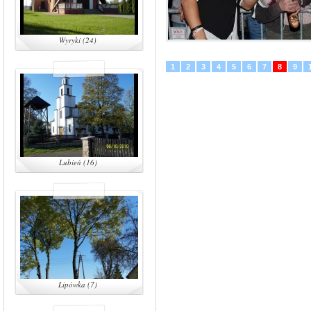
Wyryki (24)
1
2
3
4
5
6
7
8
9
Lubień (16)
Lipówka (7)