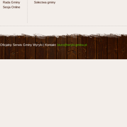
Rada Gminy
Sołectwa gminy
Sesja Online
Oficjalny Serwis Gminy Wyryki | Kontakt:
biuro@wryki.gmina.pl