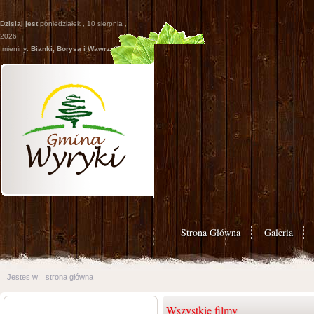
Dzisiaj jest
poniedziałek , 10 sierpnia ,
2026
Imieniny:
Bianki, Borysa i Wawrzyñca
Strona Główna
Galeria
Jestes w:
strona główna
Wszystkie filmy