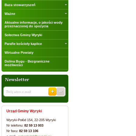
Baza stowarzyszeń
Ważne
Aktualne informacje, o jakości wody
przeznaczonej do spożycia
Sołectwa Gminy Wyryki
Parafie kościoły kaplice
Wirtualne Powiaty
Dolina Bugu - Bezgraniczne
możliwości
Urząd Gminy Wyryki
Wyryki-Połód 154, 22-205 Wyryki
Nr telefonu:
82 59 13 003
Nr faxu:
82 59 13 106