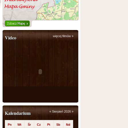
Video
więcej filmów »
Kalendarium
«
Sierpień 2026
»
Pn
Wt
Śr
Cz
Pt
Sb
Nd