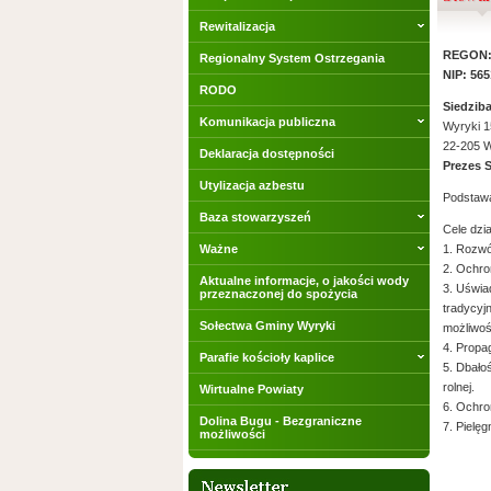
Rewitalizacja
REGON:
Regionalny System Ostrzegania
NIP: 56
RODO
Siedziba
Komunikacja publiczna
Wyryki 1
22-205 W
Deklaracja dostępności
Prezes 
Utylizacja azbestu
Podstaw
Baza stowarzyszeń
Cele dzia
Ważne
1. Rozwó
2. Ochro
Aktualne informacje, o jakości wody
3. Uświa
przeznaczonej do spożycia
tradycyj
Sołectwa Gminy Wyryki
możliwoś
4. Propa
Parafie kościoły kaplice
5. Dbało
rolnej.
Wirtualne Powiaty
6. Ochro
Dolina Bugu - Bezgraniczne
7. Pielęg
możliwości