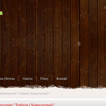
D
ona Główna
Galeria
Filmy
Kontakt
towarzyszenie "Tradycja i Nowoczesność"
zyszenie "Tradycja i Nowoczesność"