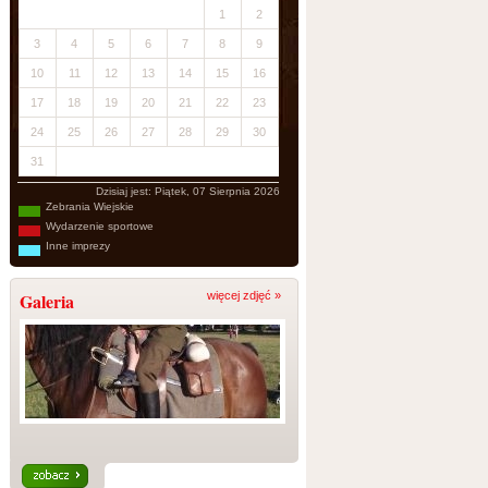
1
2
3
4
5
6
7
8
9
10
11
12
13
14
15
16
17
18
19
20
21
22
23
24
25
26
27
28
29
30
31
Dzisiaj jest:
Piątek, 07 Sierpnia 2026
Zebrania Wiejskie
Wydarzenie sportowe
Inne imprezy
Galeria
więcej zdjęć »