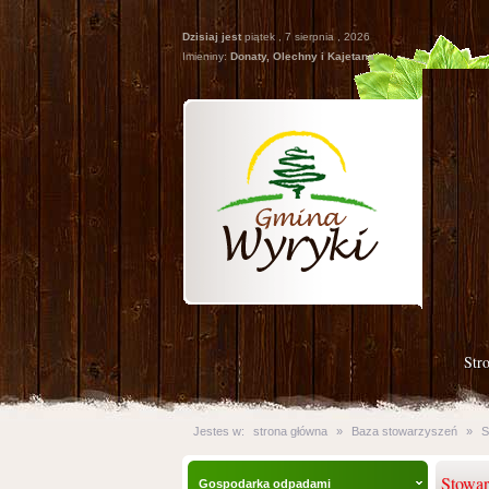
Dzisiaj jest
piątek , 7 sierpnia , 2026
Imieniny:
Donaty, Olechny i Kajetana
Str
Jestes w:
strona główna
»
Baza stowarzyszeń
»
S
Stowar
Gospodarka odpadami