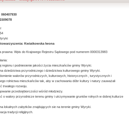
 060407930
51509078
:
54
yryki
Stowarzyszenia: Kwiatkowska Iwona
a prawna: Wpis do Krajowego Rejestru Sądowego pod numerem 0000313983
łania:
j regionu i podniesienie jakości życia mieszkańców gminy Wyryki.
na dziedzictwa przyrodniczego i dziedzictwa kulturowego gminy Wyryki.
domienie walorów przyrodniczych, kulturowych, historycznych , turystycznych i
nego rolnictwa mieszkańców tak, aby w zachowaniu dóbr kultury i natury zauważali
ć trwałego rozwoju.
gowanie przedsiębiorczości wśród młodzieży.
ść o walory przyrodnicze terenu gminy i utrzymywanie gruntów rolnych w dobrej kulturze
na lokalnych zabytków znajdujących sie na terenie gminy Wyryki.
nacja tradycji religijnych.