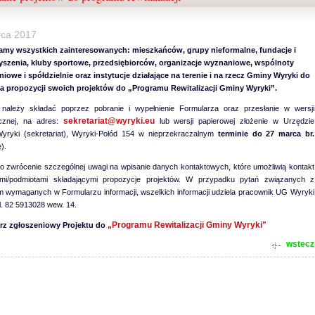
rca 2017
amy wszystkich zainteresowanych: mieszkańców, grupy nieformalne, fundacje i
yszenia, kluby sportowe, przedsiębiorców, organizacje wyznaniowe, wspólnoty
iowe i spółdzielnie oraz instytucje działające na terenie i na rzecz Gminy Wyryki do
ia propozycji swoich projektów do „Programu Rewitalizacji Gminy Wyryki”.
 należy składać poprzez pobranie i wypełnienie Formularza oraz przesłanie w wersji
sekretariat@wyryki.eu
icznej, na adres:
lub wersji papierowej złożenie w Urzędzie
yryki (sekretariat), Wyryki-Połód 154 w nieprzekraczalnym
terminie do 27 marca br.
).
o zwrócenie szczególnej uwagi na wpisanie danych kontaktowych, które umożliwią kontakt
mi/podmiotami składającymi propozycje projektów. W przypadku pytań związanych z
 wymaganych w Formularzu informacji, wszelkich informacji udziela pracownik UG Wyryki
el. 82 5913028 wew. 14.
„Programu Rewitalizacji Gminy Wyryki"
rz zgłoszeniowy Projektu do
wstecz