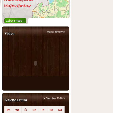
Video
więcej filmów »
Kalendarium
«
Sierpień 2026
»
Pn
Wt
Śr
Cz
Pt
Sb
Nd