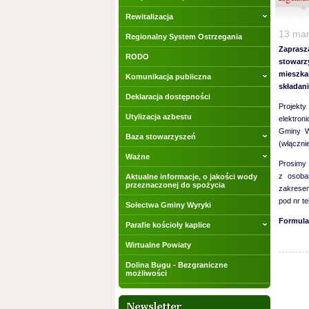
Rewitalizacja
13 ma
Regionalny System Ostrzegania
Zaprasz
RODO
stowarz
mieszkan
Komunikacja publiczna
składan
Deklaracja dostępności
Projekty
Utylizacja azbestu
elektron
Gminy W
Baza stowarzyszeń
(włącznie
Ważne
Prosimy 
z osoba
Aktualne informacje, o jakości wody
przeznaczonej do spożycia
zakresem
pod nr t
Sołectwa Gminy Wyryki
Formula
Parafie kościoły kaplice
Wirtualne Powiaty
Dolina Bugu - Bezgraniczne
możliwości