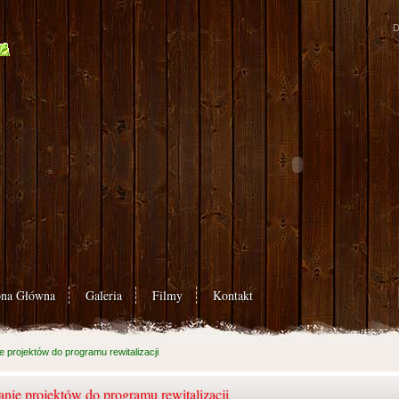
D
ona Główna
Galeria
Filmy
Kontakt
e projektów do programu rewitalizacji
anie projektów do programu rewitalizacji