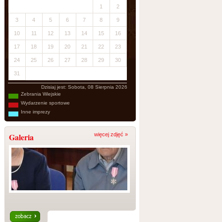
1
2
3
4
5
6
7
8
9
10
11
12
13
14
15
16
17
18
19
20
21
22
23
24
25
26
27
28
29
30
31
Dzisiaj jest:
Sobota, 08 Sierpnia 2026
Zebrania Wiejskie
Wydarzenie sportowe
Inne imprezy
Galeria
więcej zdjęć »