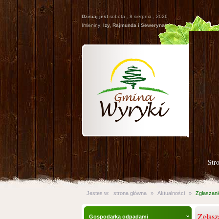
Dzisiaj jest
sobota , 8 sierpnia , 2026
Imieniny:
Izy, Rajmunda i Seweryna
Str
Jestes w:
strona główna
»
Aktualności
»
Zgłaszani
Zgłasz
Gospodarka odpadami