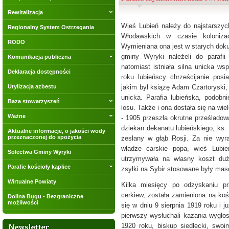
Rewitalizacja
Wieś Lubień należy do najstarszyc
Regionalny System Ostrzegania
Włodawskich w czasie koloniza
RODO
Wymieniana ona jest w starych doku
gminy Wyryki należeli do parafii
Komunikacja publiczna
natomiast istniała silna unicka ws
Deklaracja dostępności
roku lubieńscy chrześcijanie posia
Utylizacja azbestu
jakim był książę Adam Czartoryski,
unicka. Parafia lubieńska, podobni
Baza stowarzyszeń
losu. Także i ona dostała się na wi
Ważne
- 1905 przeszła okrutne prześladow
dziekan dekanatu lubieńskiego, ks.
Aktualne informacje, o jakości wody
przeznaczonej do spożycia
zesłany w głąb Rosji. Za nie wyr
władze carskie popa, wieś Lubie
Sołectwa Gminy Wyryki
utrzymywała na własny koszt duże
Parafie kościoły kaplice
zsyłki na Sybir stosowane były ma
Wirtualne Powiaty
Kilka miesięcy po odzyskaniu pr
cerkiew, została zamieniona na koś
Dolina Bugu - Bezgraniczne
możliwości
się w dniu 9 sierpnia 1919 roku i j
pierwszy wysłuchali kazania wygło
1920 roku, biskup siedlecki, swoi