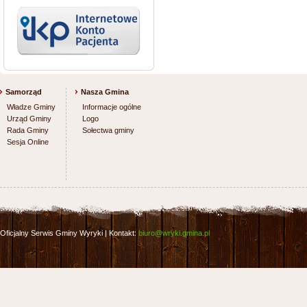
Samorząd
Nasza Gmina
Władze Gminy
Informacje ogólne
Urząd Gminy
Logo
Rada Gminy
Sołectwa gminy
Sesja Online
Oficjalny Serwis Gminy Wyryki | Kontakt:
biuro@wryki.gmina.pl