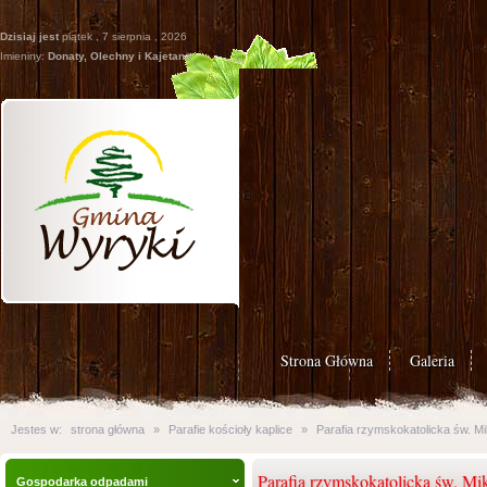
Dzisiaj jest
piątek , 7 sierpnia , 2026
Imieniny:
Donaty, Olechny i Kajetana
Strona Główna
Galeria
Jestes w:
strona główna
»
Parafie kościoły kaplice
»
Parafia rzymskokatolicka św. Mi
Parafia rzymskokatolicka św. Mi
Gospodarka odpadami