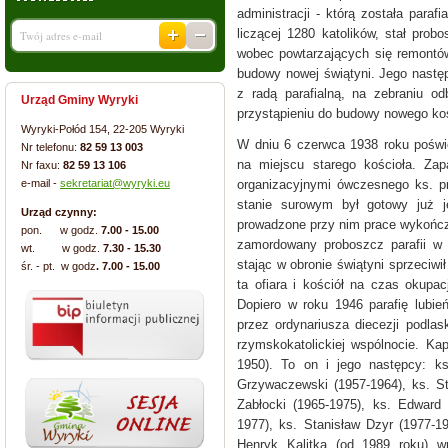
administracji - którą została paraf
liczącej 1280 katolików, stał prob
wobec powtarzających się remontów
budowy nowej świątyni. Jego nastę
z radą parafialną, na zebraniu o
Urząd Gminy Wyryki
przystąpieniu do budowy nowego koś
Wyryki-Połód 154, 22-205 Wyryki
W dniu 6 czerwca 1938 roku poświę
Nr telefonu:
82 59 13 003
na miejscu starego kościoła. Zap
Nr faxu:
82 59 13 106
e-mail -
sekretariat@wyryki.eu
organizacyjnymi ówczesnego ks. pr
stanie surowym był gotowy już je
Urząd czynny:
prowadzone przy nim prace wykończ
pon. w godz.
7.00 - 15.00
zamordowany proboszcz parafii w L
wt. w godz.
7.30 - 15.30
stając w obronie świątyni sprzeciwi
śr. - pt. w godz
. 7.00 - 15.00
ta ofiara i kościół na czas okupa
Dopiero w roku 1946 parafię lubi
przez ordynariusza diecezji podlas
rzymskokatolickiej wspólnocie. Ka
1950). To on i jego następcy: ks
Grzywaczewski (1957-1964), ks. St
Zabłocki (1965-1975), ks. Edward
1977), ks. Stanisław Dzyr (1977-1
Henryk Kalitka (od 1989 roku) wr