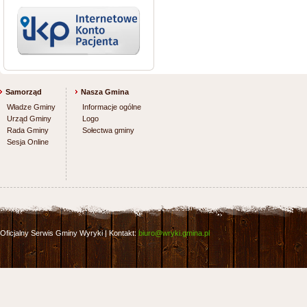
Samorząd
Nasza Gmina
Władze Gminy
Informacje ogólne
Urząd Gminy
Logo
Rada Gminy
Sołectwa gminy
Sesja Online
Oficjalny Serwis Gminy Wyryki | Kontakt:
biuro@wryki.gmina.pl