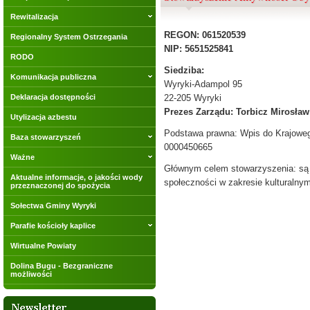
Rewitalizacja
REGON: 061520539
Regionalny System Ostrzegania
NIP: 5651525841
RODO
Siedziba:
Komunikacja publiczna
Wyryki-Adampol 95
Deklaracja dostępności
22-205 Wyryki
Prezes Zarządu: Torbicz Mirosław
Utylizacja azbestu
Podstawa prawna: Wpis do Krajowe
Baza stowarzyszeń
0000450665
Ważne
Głównym celem stowarzyszenia: są 
Aktualne informacje, o jakości wody
społeczności w zakresie kulturaln
przeznaczonej do spożycia
Sołectwa Gminy Wyryki
Parafie kościoły kaplice
Wirtualne Powiaty
Dolina Bugu - Bezgraniczne
możliwości