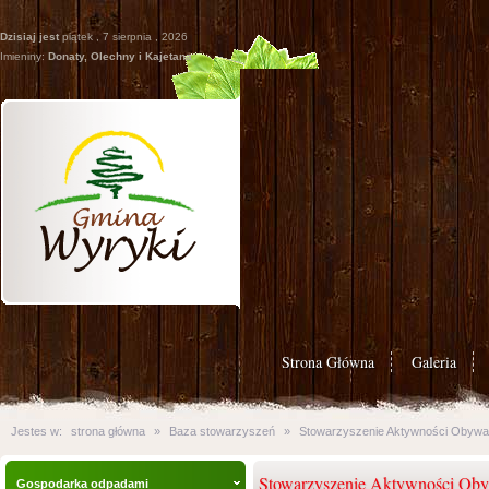
Dzisiaj jest
piątek , 7 sierpnia , 2026
Imieniny:
Donaty, Olechny i Kajetana
Strona Główna
Galeria
Jestes w:
strona główna
»
Baza stowarzyszeń
»
Stowarzyszenie Aktywności Obywatel
Stowarzyszenie Aktywności Obyw
Gospodarka odpadami