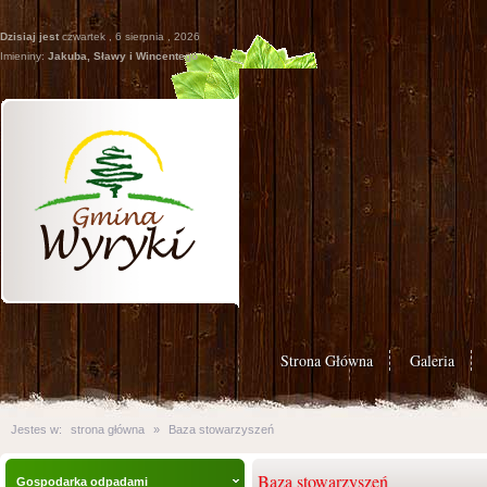
Dzisiaj jest
czwartek , 6 sierpnia , 2026
Imieniny:
Jakuba, Sławy i Wincentego
Strona Główna
Galeria
Jestes w:
strona główna
»
Baza stowarzyszeń
Baza stowarzyszeń
Gospodarka odpadami