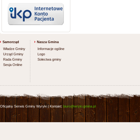
Samorząd
Nasza Gmina
Władze Gminy
Informacje ogólne
Urząd Gminy
Logo
Rada Gminy
Sołectwa gminy
Sesja Online
Oficjalny Serwis Gminy Wyryki | Kontakt:
biuro@wryki.gmina.pl