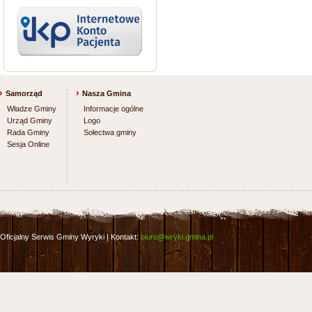
Samorząd
Nasza Gmina
Władze Gminy
Informacje ogólne
Urząd Gminy
Logo
Rada Gminy
Sołectwa gminy
Sesja Online
Oficjalny Serwis Gminy Wyryki | Kontakt:
biuro@wryki.gmina.pl