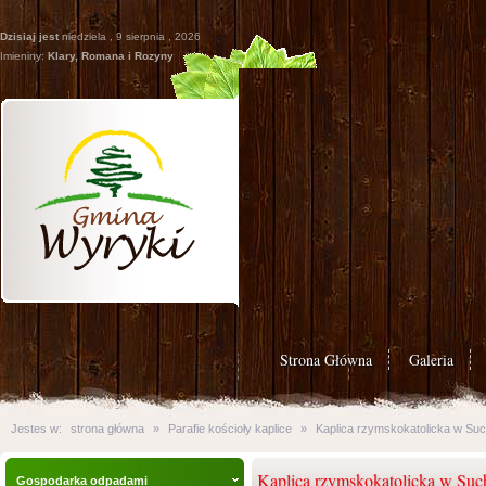
Dzisiaj jest
niedziela , 9 sierpnia , 2026
Imieniny:
Klary, Romana i Rozyny
Strona Główna
Galeria
Jestes w:
strona główna
»
Parafie kościoły kaplice
»
Kaplica rzymskokatolicka w Su
Kaplica rzymskokatolicka w Suc
Gospodarka odpadami