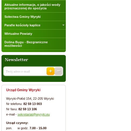
Aktualne informacje, o jakości wody
przeznaczonej do spożycia
Sołectwa Gminy Wyryki
Parafie kościoły kaplice
Wirtualne Powiaty
Dolina Bugu - Bezgraniczne
możliwości
Urząd Gminy Wyryki
Wyryki-Połód 154, 22-205 Wyryki
Nr telefonu:
82 59 13 003
Nr faxu:
82 59 13 106
e-mail -
sekretariat@wyryki.eu
Urząd czynny:
pon. w godz.
7.00 - 15.00