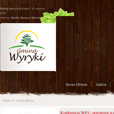
Dzisiaj jest
poniedziałek , 10 sierpnia ,
2026
Imieniny:
Bianki, Borysa i Wawrzyñca
Strona Główna
Galeria
Jestes w:
strona główna
Konferencja WP3 - przestrzeń ws