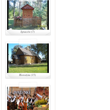
Ignaców (7)
Horostyta (15)