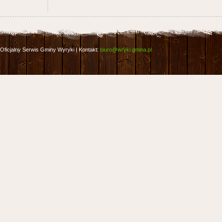
Oficjalny Serwis Gminy Wyryki | Kontakt:
biuro@wryki.gmina.pl