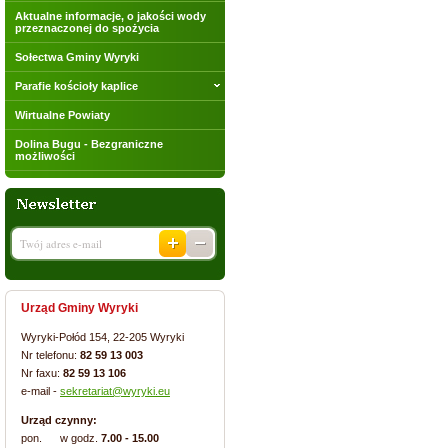
Aktualne informacje, o jakości wody
przeznaczonej do spożycia
Sołectwa Gminy Wyryki
Parafie kościoły kaplice
Wirtualne Powiaty
Dolina Bugu - Bezgraniczne
możliwości
Urząd Gminy Wyryki
Wyryki-Połód 154, 22-205 Wyryki
Nr telefonu:
82 59 13 003
Nr faxu:
82 59 13 106
e-mail -
sekretariat@wyryki.eu
Urząd czynny:
pon. w godz.
7.00 - 15.00