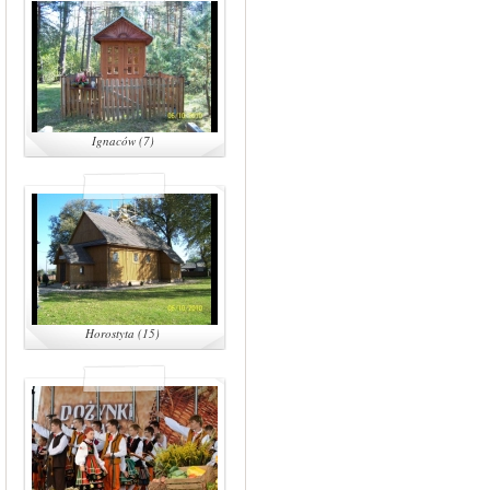
Ignaców (7)
Horostyta (15)