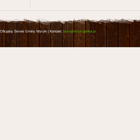
Oficjalny Serwis Gminy Wyryki | Kontakt:
biuro@wryki.gmina.pl