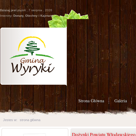
Dzisiaj jest
piątek , 7 sierpnia , 2026
Imieniny:
Donaty, Olechny i Kajetana
Strona Główna
Galeria
Jestes w:
strona główna
Dożynki Powiatu Włodawskiego 