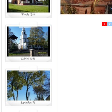
Wyryki (24)
1
2
Lubień (16)
Lipówka (7)