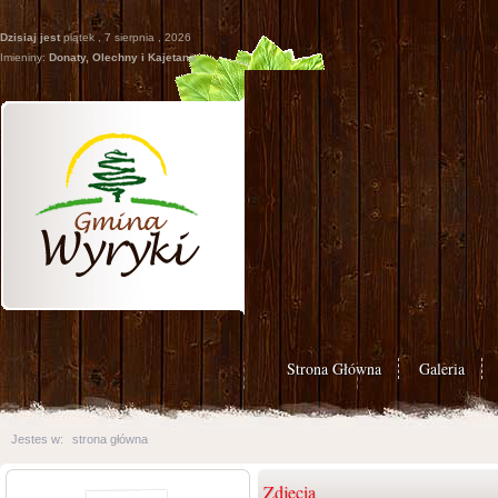
Dzisiaj jest
piątek , 7 sierpnia , 2026
Imieniny:
Donaty, Olechny i Kajetana
Strona Główna
Galeria
Jestes w:
strona główna
Zdjęcia