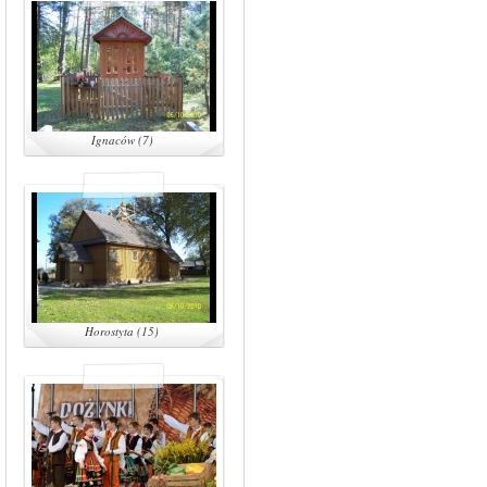
Ignaców (7)
Horostyta (15)