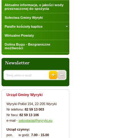
Aktualne informacje, o jakości wody
przeznaczonej do spożycia
Sołectwa Gminy Wyryki
Parafie kościoły kaplice
Wirtualne Powiaty
Dolina Bugu - Bezgraniczne
możliwości
Urząd Gminy Wyryki
Wyryki-Połód 154, 22-205 Wyryki
Nr telefonu:
82 59 13 003
Nr faxu:
82 59 13 106
e-mail -
sekretariat@wyryki.eu
Urząd czynny:
pon. w godz.
7.00 - 15.00