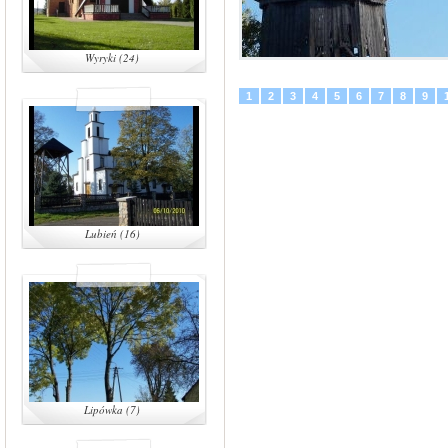
Wyryki (24)
1
2
3
4
5
6
7
8
9
Lubień (16)
Lipówka (7)