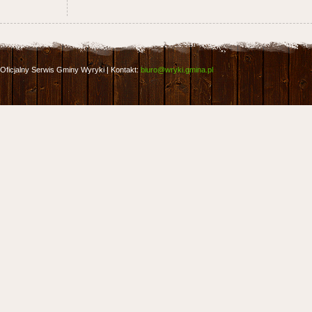
Oficjalny Serwis Gminy Wyryki | Kontakt:
biuro@wryki.gmina.pl