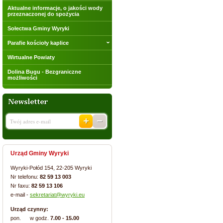
Aktualne informacje, o jakości wody
przeznaczonej do spożycia
Sołectwa Gminy Wyryki
Parafie kościoły kaplice
Wirtualne Powiaty
Dolina Bugu - Bezgraniczne
możliwości
Urząd Gminy Wyryki
Wyryki-Połód 154, 22-205 Wyryki
Nr telefonu:
82 59 13 003
Nr faxu:
82 59 13 106
e-mail -
sekretariat@wyryki.eu
Urząd czynny:
pon. w godz.
7.00 - 15.00