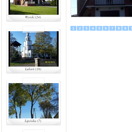
Wyryki (24)
1
2
3
4
5
6
7
8
9
Lubień (16)
Lipówka (7)