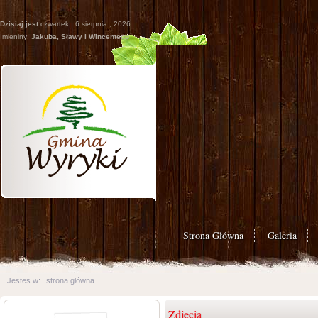
Dzisiaj jest
czwartek , 6 sierpnia , 2026
Imieniny:
Jakuba, Sławy i Wincentego
Strona Główna
Galeria
Jestes w:
strona główna
Zdjęcia