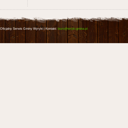
Oficjalny Serwis Gminy Wyryki | Kontakt:
biuro@wryki.gmina.pl