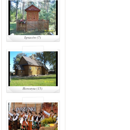
Ignaców (7)
Horostyta (15)