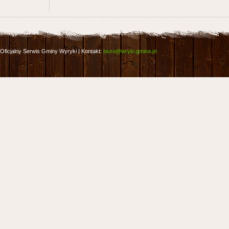
Oficjalny Serwis Gminy Wyryki | Kontakt:
biuro@wryki.gmina.pl