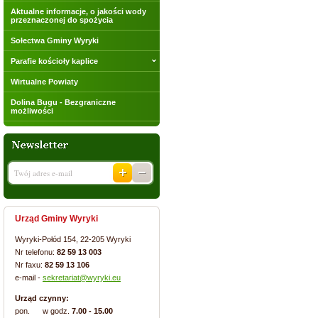
Aktualne informacje, o jakości wody
przeznaczonej do spożycia
Sołectwa Gminy Wyryki
Parafie kościoły kaplice
Wirtualne Powiaty
Dolina Bugu - Bezgraniczne
możliwości
Urząd Gminy Wyryki
Wyryki-Połód 154, 22-205 Wyryki
Nr telefonu:
82 59 13 003
Nr faxu:
82 59 13 106
e-mail -
sekretariat@wyryki.eu
Urząd czynny:
pon. w godz.
7.00 - 15.00