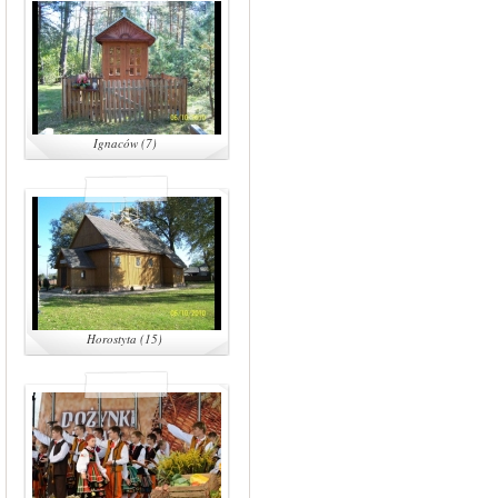
Ignaców (7)
Horostyta (15)