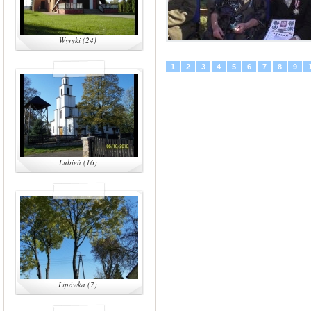
Wyryki (24)
1
2
3
4
5
6
7
8
9
Lubień (16)
Lipówka (7)