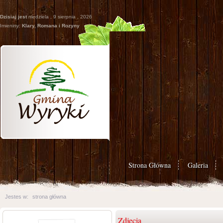
Dzisiaj jest
niedziela , 9 sierpnia , 2026
Imieniny:
Klary, Romana i Rozyny
Strona Główna
Galeria
Jestes w:
strona główna
Zdjęcia