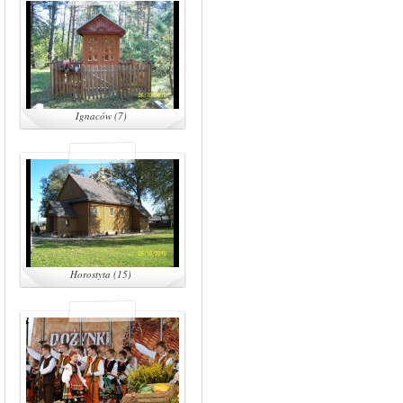
Ignaców (7)
Horostyta (15)