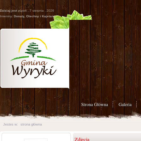
Dzisiaj jest
piątek , 7 sierpnia , 2026
Imieniny:
Donaty, Olechny i Kajetana
Strona Główna
Galeria
Jestes w:
strona główna
Zdjęcia