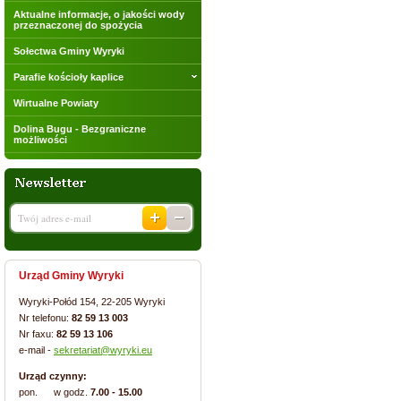
Aktualne informacje, o jakości wody
przeznaczonej do spożycia
Sołectwa Gminy Wyryki
Parafie kościoły kaplice
Wirtualne Powiaty
Dolina Bugu - Bezgraniczne
możliwości
Urząd Gminy Wyryki
Wyryki-Połód 154, 22-205 Wyryki
Nr telefonu:
82 59 13 003
Nr faxu:
82 59 13 106
e-mail -
sekretariat@wyryki.eu
Urząd czynny:
pon. w godz.
7.00 - 15.00