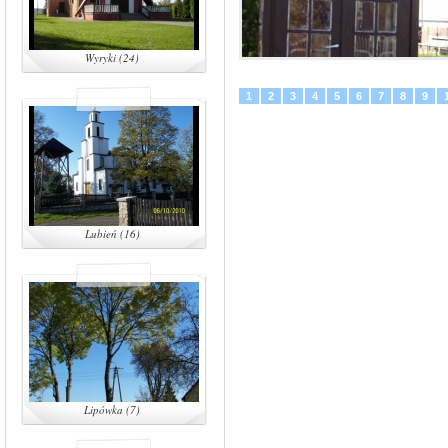
Wyryki (24)
1
2
3
4
5
6
7
8
9
Lubień (16)
Lipówka (7)