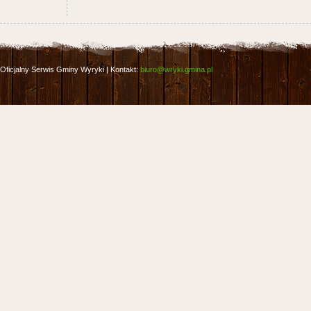
Oficjalny Serwis Gminy Wyryki | Kontakt:
biuro@wryki.gmina.pl