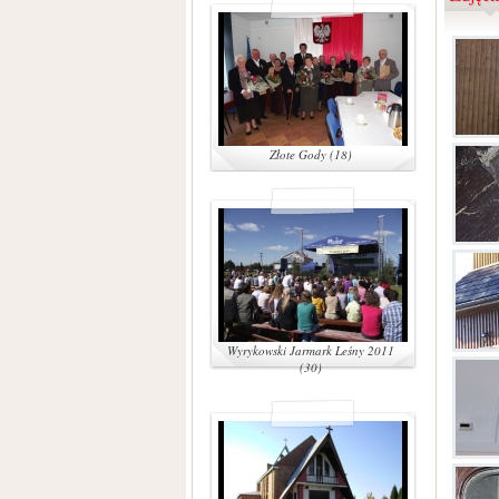
Złote Gody (18)
Wyrykowski Jarmark Leśny 2011
(30)