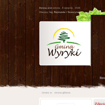
Dzisiaj jest
sobota , 8 sierpnia , 2026
Imieniny:
Izy, Rajmunda i Seweryna
Str
Jestes w:
strona główna
Zdjęci