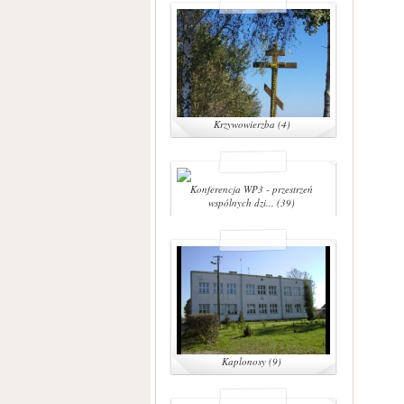
Krzywowierzba (4)
Konferencja WP3 - przestrzeń
wspólnych dzi... (39)
Kaplonosy (9)