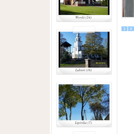
Wyryki (24)
1
2
Lubień (16)
Lipówka (7)