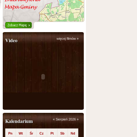
Video
więcej filmów »
Kalendarium
«
Sierpień 2026
»
Pn
Wt
Śr
Cz
Pt
Sb
Nd