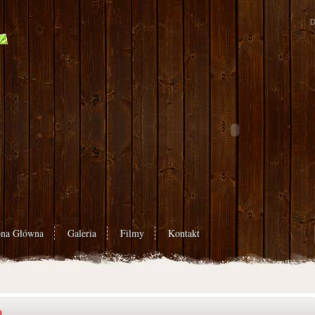
D
ona Główna
Galeria
Filmy
Kontakt
a