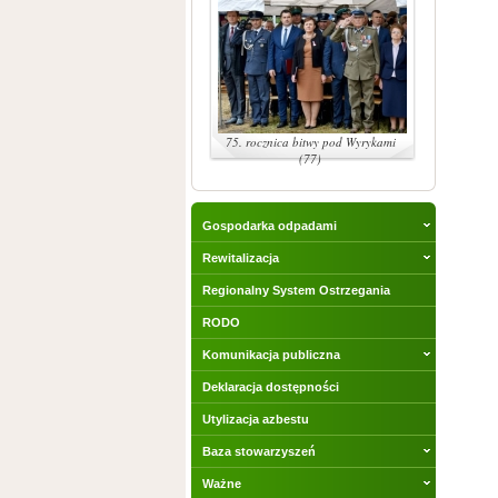
75. rocznica bitwy pod Wyrykami
(77)
Gospodarka odpadami
Rewitalizacja
Regionalny System Ostrzegania
RODO
Komunikacja publiczna
Deklaracja dostępności
Utylizacja azbestu
Baza stowarzyszeń
Ważne