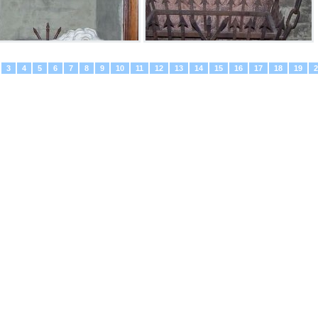
3
4
5
6
7
8
9
10
11
12
13
14
15
16
17
18
19
2