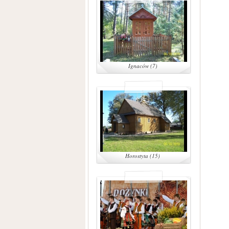
Ignaców (7)
Horostyta (15)