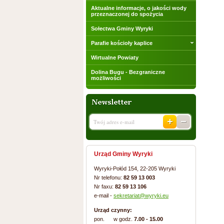
Aktualne informacje, o jakości wody
przeznaczonej do spożycia
Sołectwa Gminy Wyryki
Parafie kościoły kaplice
Wirtualne Powiaty
Dolina Bugu - Bezgraniczne
możliwości
Urząd Gminy Wyryki
Wyryki-Połód 154, 22-205 Wyryki
Nr telefonu:
82 59 13 003
Nr faxu:
82 59 13 106
e-mail -
sekretariat@wyryki.eu
Urząd czynny:
pon. w godz.
7.00 - 15.00