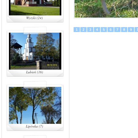
Wyryki (24)
1
2
3
4
5
6
7
8
9
Lubień (16)
Lipówka (7)