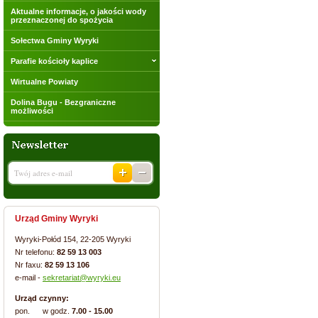
Aktualne informacje, o jakości wody
przeznaczonej do spożycia
Sołectwa Gminy Wyryki
Parafie kościoły kaplice
Wirtualne Powiaty
Dolina Bugu - Bezgraniczne
możliwości
Urząd Gminy Wyryki
Wyryki-Połód 154, 22-205 Wyryki
Nr telefonu:
82 59 13 003
Nr faxu:
82 59 13 106
e-mail -
sekretariat@wyryki.eu
Urząd czynny:
pon. w godz.
7.00 - 15.00