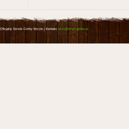
Oficjalny Serwis Gminy Wyryki | Kontakt:
biuro@wryki.gmina.pl