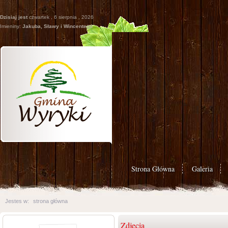
Dzisiaj jest
czwartek , 6 sierpnia , 2026
Imieniny:
Jakuba, Sławy i Wincentego
Strona Główna
Galeria
Jestes w:
strona główna
Zdjęcia