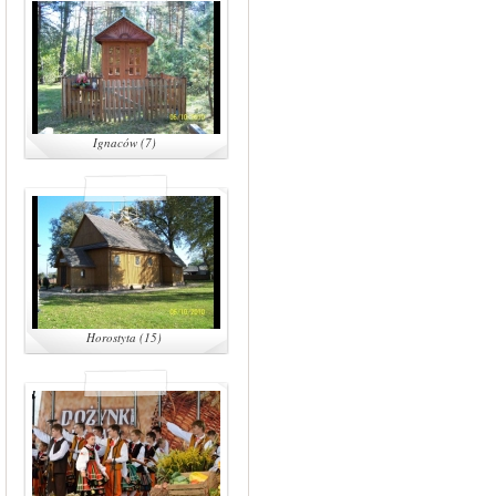
Ignaców (7)
Horostyta (15)