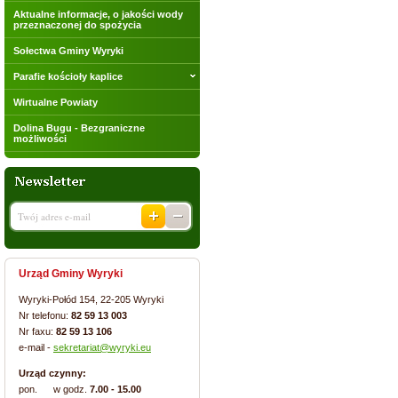
Aktualne informacje, o jakości wody
przeznaczonej do spożycia
Sołectwa Gminy Wyryki
Parafie kościoły kaplice
Wirtualne Powiaty
Dolina Bugu - Bezgraniczne
możliwości
Urząd Gminy Wyryki
Wyryki-Połód 154, 22-205 Wyryki
Nr telefonu:
82 59 13 003
Nr faxu:
82 59 13 106
e-mail -
sekretariat@wyryki.eu
Urząd czynny:
pon. w godz.
7.00 - 15.00