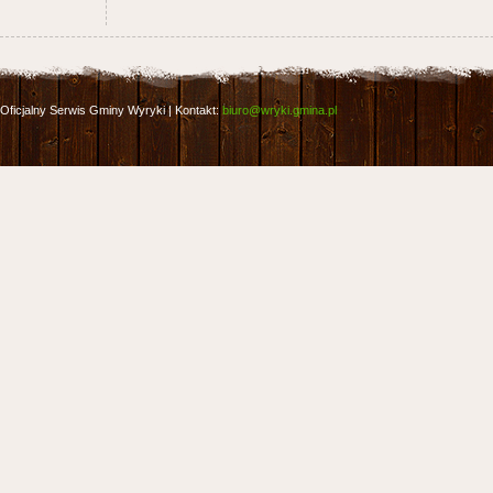
Oficjalny Serwis Gminy Wyryki | Kontakt:
biuro@wryki.gmina.pl