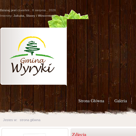
Dzisiaj jest
czwartek , 6 sierpnia , 2026
Imieniny:
Jakuba, Sławy i Wincentego
Strona Główna
Galeria
Jestes w:
strona główna
Zdjęcia