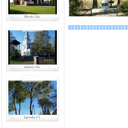
Wyryki (24)
1
2
3
4
5
6
7
8
9
Lubień (16)
Lipówka (7)