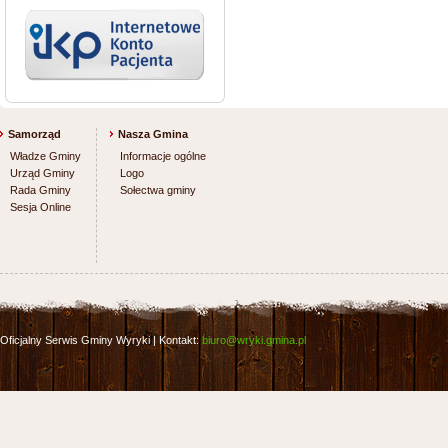
Samorząd
Nasza Gmina
Władze Gminy
Informacje ogólne
Urząd Gminy
Logo
Rada Gminy
Sołectwa gminy
Sesja Online
Oficjalny Serwis Gminy Wyryki | Kontakt:
biuro@wryki.gmina.pl