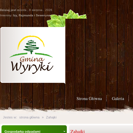
Dzisiaj jest
sobota , 8 sierpnia , 2026
Imieniny:
Izy, Rajmunda i Seweryna
Strona Główna
Galeria
Jestes w:
strona główna
»
Zahajki
Zahajki
Gospodarka odpadami