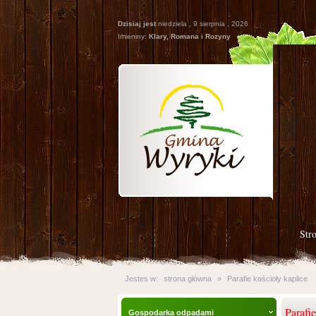
Dzisiaj jest
niedziela , 9 sierpnia , 2026
Imieniny:
Klary, Romana i Rozyny
Str
Jestes w:
strona główna
»
Parafie kościoły kaplice
Parafie
Gospodarka odpadami