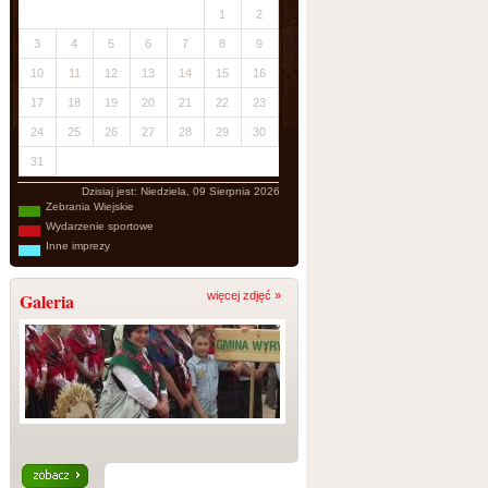
1
2
3
4
5
6
7
8
9
10
11
12
13
14
15
16
17
18
19
20
21
22
23
24
25
26
27
28
29
30
31
Dzisiaj jest:
Niedziela, 09 Sierpnia 2026
Zebrania Wiejskie
Wydarzenie sportowe
Inne imprezy
Galeria
więcej zdjęć »