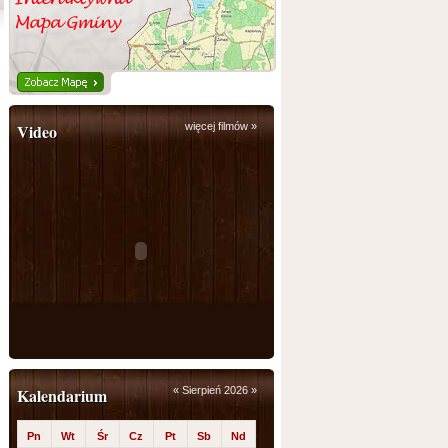
Video
więcej filmów »
Kalendarium
«
Sierpień 2026
»
Pn
Wt
Śr
Cz
Pt
Sb
Nd