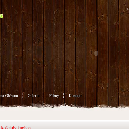
D
ona Główna
Galeria
Filmy
Kontakt
 kościoły kaplice