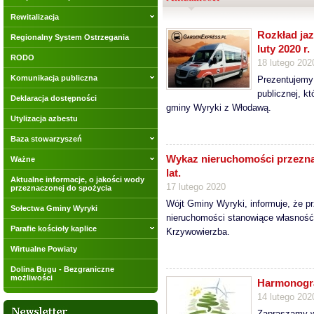
Rewitalizacja
Rozkład jaz
Regionalny System Ostrzegania
luty 2020 r.
RODO
18 lutego 202
Komunikacja publiczna
Prezentujemy 
publicznej, k
Deklaracja dostępności
gminy Wyryki z Włodawą.
Utylizacja azbestu
Baza stowarzyszeń
Wykaz nieruchomości przezna
Ważne
lat.
Aktualne informacje, o jakości wody
17 lutego 2020
przeznaczonej do spożycia
Wójt Gminy Wyryki, informuje, że p
Sołectwa Gminy Wyryki
nieruchomości stanowiące własnoś
Parafie kościoły kaplice
Krzywowierzba.
Wirtualne Powiaty
Dolina Bugu - Bezgraniczne
możliwości
Harmonogra
14 lutego 202
Zapraszamy w