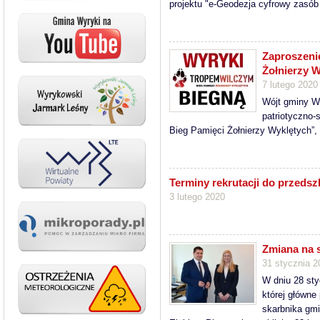
projektu "e-Geodezja cyfrowy zasób
Zaproszeni
Żołnierzy W
7 lutego 2020
Wójt gminy Wy
patriotyczno
Bieg Pamięci Żołnierzy Wyklętych”, 
Terminy rekrutacji do przedsz
3 lutego 2020
Zmiana na 
31 stycznia 2
W dniu 28 sty
której główne
skarbnika gm