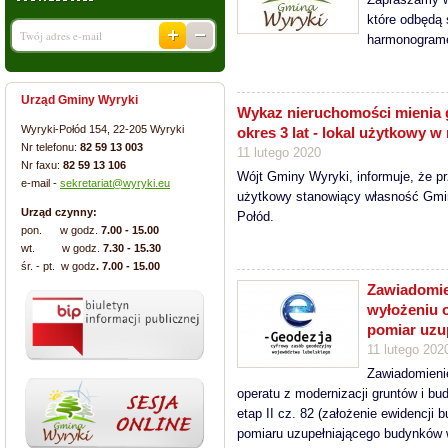
które odbędą
harmonogram
Urząd Gminy Wyryki
Wykaz nieruchomości mienia 
Wyryki-Połód 154, 22-205 Wyryki
okres 3 lat - lokal użytkowy 
Nr telefonu:
82 59 13 003
11 lutego 2020
Nr faxu:
82 59 13 106
Wójt Gminy Wyryki, informuje, że pr
e-mail -
sekretariat@wyryki.eu
użytkowy stanowiący własność Gmi
Urząd czynny:
Połód.
pon. w godz.
7.00 - 15.00
wt. w godz.
7.30 - 15.30
śr. - pt. w godz
. 7.00 - 15.00
Zawiadomie
wyłożeniu o
pomiar uzu
11 lutego 202
Zawiadomieni
operatu z modernizacji gruntów i b
etap II cz. 82 (założenie ewidencji
pomiaru uzupełniającego budynków