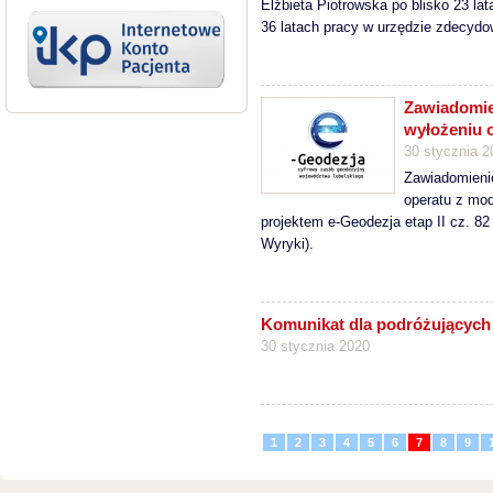
Elżbieta Piotrowska po blisko 23 la
36 latach pracy w urzędzie zdecydow
Zawiadomie
wyłożeniu 
30 stycznia 2
Zawiadomieni
operatu z mod
projektem e-Geodezja etap II cz. 82
Wyryki).
Komunikat dla podróżujących 
30 stycznia 2020
1
2
3
4
5
6
7
8
9