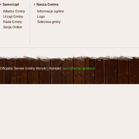
Samorząd
Nasza Gmina
Władze Gminy
Informacje ogólne
Urząd Gminy
Logo
Rada Gminy
Sołectwa gminy
Sesja Online
Oficjalny Serwis Gminy Wyryki | Kontakt:
biuro@wryki.gmina.pl