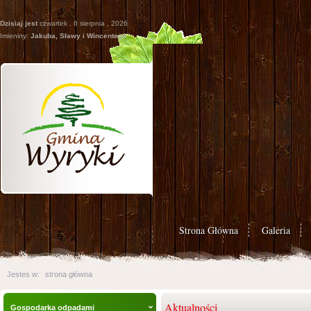
Dzisiaj jest
czwartek , 6 sierpnia , 2026
Imieniny:
Jakuba, Sławy i Wincentego
Strona Główna
Galeria
Jestes w:
strona główna
Aktualności
Gospodarka odpadami